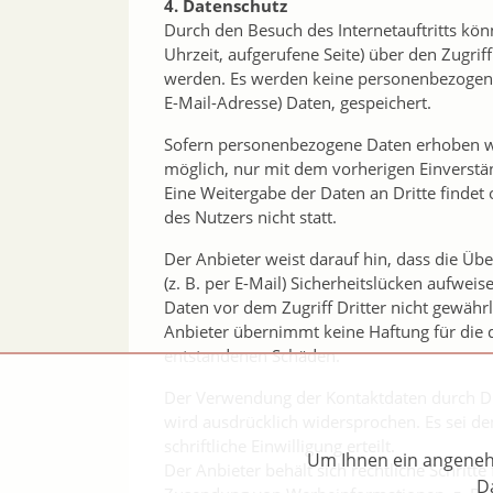
4. Datenschutz
Durch den Besuch des Internetauftritts kö
Uhrzeit, aufgerufene Seite) über den Zugrif
werden. Es werden keine personenbezogene
E-Mail-Adresse) Daten, gespeichert.
Sofern personenbezogene Daten erhoben wer
möglich, nur mit dem vorherigen Einverstä
Eine Weitergabe der Daten an Dritte finde
des Nutzers nicht statt.
Der Anbieter weist darauf hin, dass die Üb
(z. B. per E-Mail) Sicherheitslücken aufwei
Daten vor dem Zugriff Dritter nicht gewähr
Anbieter übernimmt keine Haftung für die 
entstandenen Schäden.
Der Verwendung der Kontaktdaten durch Dr
wird ausdrücklich widersprochen. Es sei de
schriftliche Einwilligung erteilt.
Um Ihnen ein angenehm
Der Anbieter behält sich rechtliche Schritte
Da