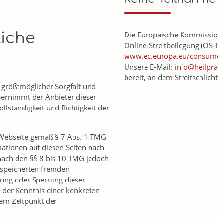
liche
Die Europäische Kommission 
Online-Streitbeilegung (OS-P
www.ec.europa.eu/consume
Unsere E-Mail:
info@heilpra
bereit, an dem Streitschlic
t größtmöglicher Sorgfalt und
bernimmt der Anbieter dieser
llständigkeit und Richtigkeit der
r Webseite gemäß § 7 Abs. 1 TMG
rmationen auf diesen Seiten nach
nach den §§ 8 bis 10 TMG jedoch
gespeicherten fremden
ung oder Sperrung dieser
 der Kenntnis einer konkreten
dem Zeitpunkt der