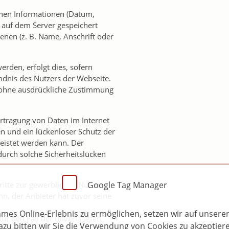
nnen Informationen (Datum,
f auf dem Server gespeichert
nen (z. B. Name, Anschrift oder
den, erfolgt dies, sofern
ndnis des Nutzers der Webseite.
t ohne ausdrückliche Zustimmung
ertragung von Daten im Internet
sen und ein lückenloser Schutz der
leistet werden kann. Der
durch solche Sicherheitslücken
itte zur gewerblichen Nutzung
Google Tag Manager
nn, der Anbieter hat zuvor seine
es Online-Erlebnis zu ermöglichen, setzen wir auf unserer
 für den Fall der unverlangten
zu bitten wir Sie die Verwendung von Cookies zu akzeptier