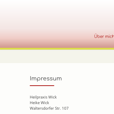
Über mic
Zum Inhalt springen
Impressum
Heilpraxis Wick
Heike
Wick
Waltersdorfer Str. 107